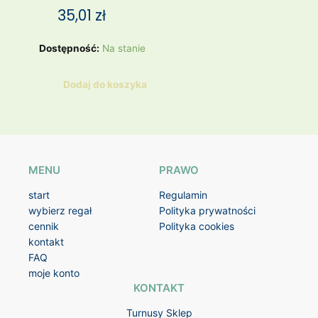
35,01
zł
ilość
Dostępność:
Na stanie
Torebka
mała
Dodaj do koszyka
M-
Spencer
MENU
PRAWO
start
Regulamin
wybierz regał
Polityka prywatności
cennik
Polityka cookies
kontakt
FAQ
moje konto
KONTAKT
Turnusy Sklep