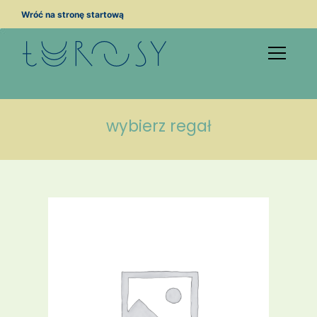
Przejdź
Wróć na stronę startową
do
treści
wybierz regał