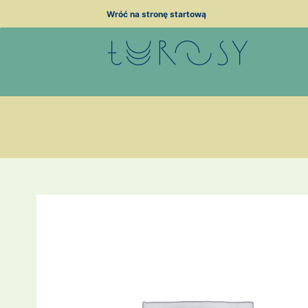
Przejdź
Wróć na stronę startową
do
treści