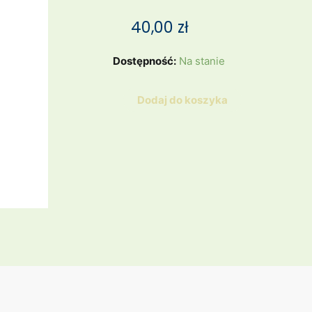
40,00
zł
ilość
Dostępność:
Na stanie
Świecznik
na
Dodaj do koszyka
tea
lighty
KROSNO