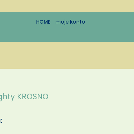
HOME
moje konto
ighty KROSNO
: