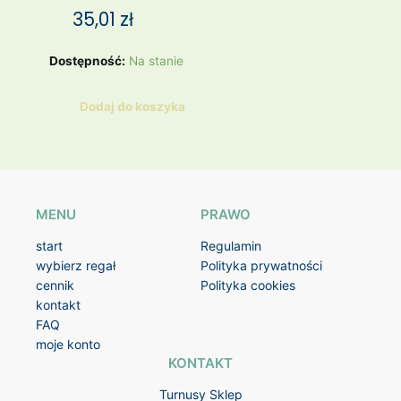
35,01
zł
ilość
Dostępność:
Na stanie
Sukienka
ogrodniczka
Dodaj do koszyka
GAP
MENU
PRAWO
start
Regulamin
wybierz regał
Polityka prywatności
cennik
Polityka cookies
kontakt
FAQ
moje konto
KONTAKT
Turnusy Sklep