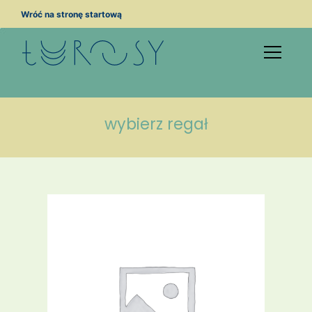
Przejdź
Wróć na stronę startową
do
treści
wybierz regał