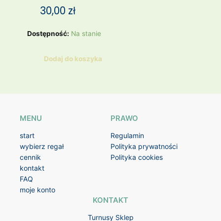
30,00
zł
ilość
Dostępność:
Na stanie
Strój
kąpielowy
Dodaj do koszyka
paski
MENU
PRAWO
start
Regulamin
wybierz regał
Polityka prywatności
cennik
Polityka cookies
kontakt
FAQ
moje konto
KONTAKT
Turnusy Sklep