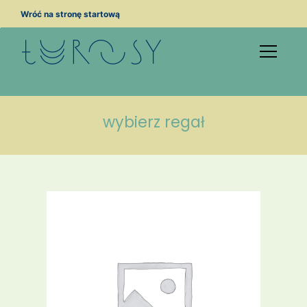
Przejdź
Wróć na stronę startową
do
treści
wybierz regał