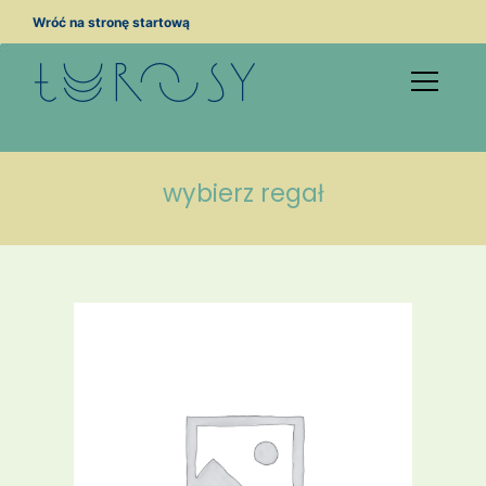
Przejdź
Wróć na stronę startową
do
treści
wybierz regał