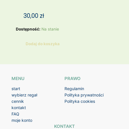
30,00
zł
ilość
Dostępność:
Na stanie
Stanik
czarny
Dodaj do koszyka
RESERVED
nowy
80D
MENU
PRAWO
start
Regulamin
wybierz regał
Polityka prywatności
cennik
Polityka cookies
kontakt
FAQ
moje konto
KONTAKT