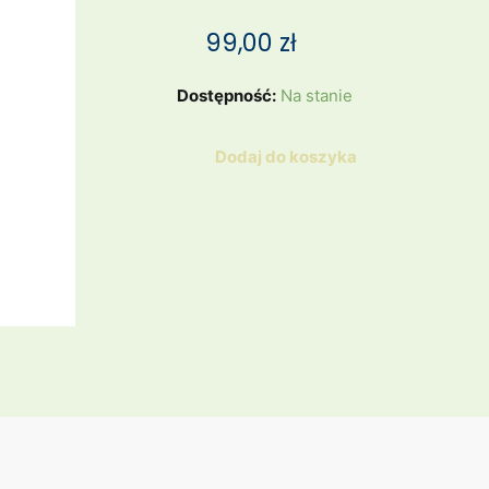
99,00
zł
ilość
Dostępność:
Na stanie
Spodnie
lniane
Dodaj do koszyka