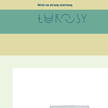
Przejdź
Wróć na stronę startową
do
treści