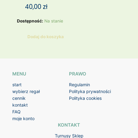
40,00
zł
ilość
Dostępność:
Na stanie
spódnica
ekoskóra
Dodaj do koszyka
krokodyl
MENU
PRAWO
start
Regulamin
wybierz regał
Polityka prywatności
cennik
Polityka cookies
kontakt
FAQ
moje konto
KONTAKT
Turnusy Sklep