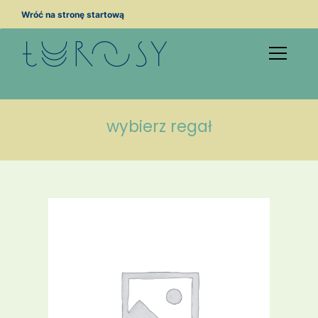
Przejdź
Wróć na stronę startową
do
treści
wybierz regał