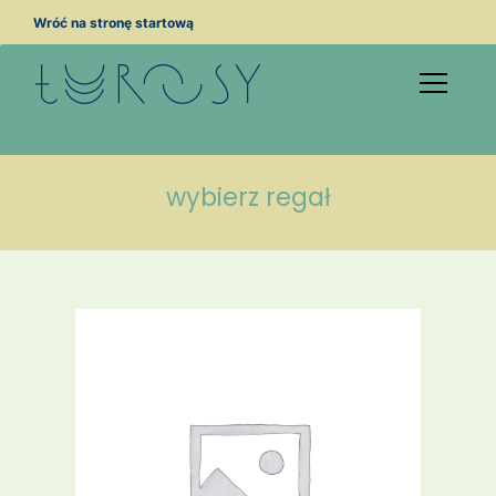
Przejdź
Wróć na stronę startową
do
treści
wybierz regał