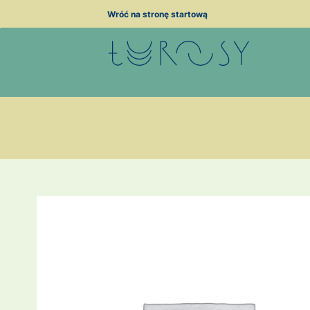
Przejdź
Wróć na stronę startową
do
treści