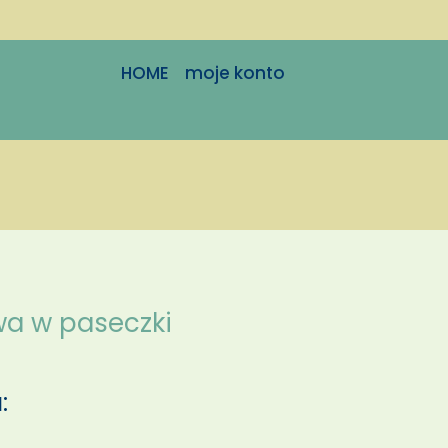
HOME
moje konto
wa w paseczki
: