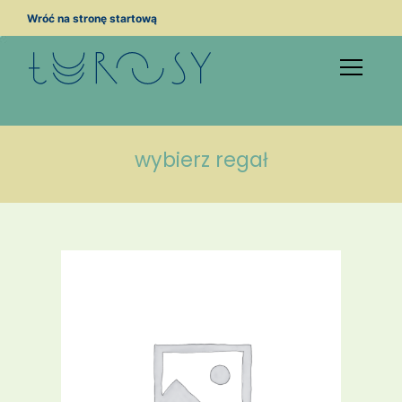
Przejdź
Wróć na stronę startową
do
treści
wybierz regał