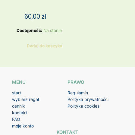
60,00
zł
ilość
Dostępność:
Na stanie
Pierścionek
kwiatek
Dodaj do koszyka
ametyst,
hematyt,
kwarc
różowy
MENU
PRAWO
start
Regulamin
wybierz regał
Polityka prywatności
cennik
Polityka cookies
kontakt
FAQ
moje konto
KONTAKT