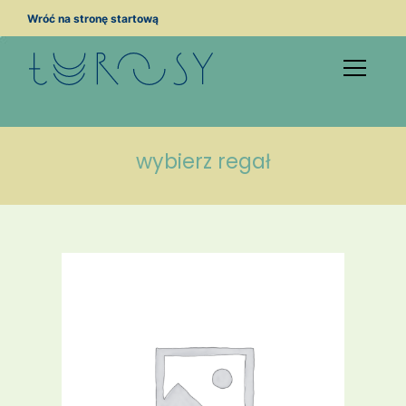
Przejdź
Wróć na stronę startową
do
treści
wybierz regał