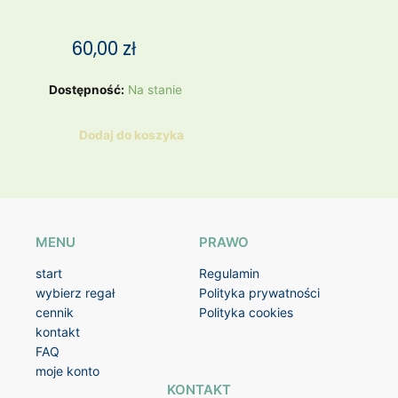
60,00
zł
ilość
Dostępność:
Na stanie
Pierścionek
Hematytowy
Dodaj do koszyka
Księżyc,
Lapis
Lazuli
MENU
PRAWO
start
Regulamin
wybierz regał
Polityka prywatności
cennik
Polityka cookies
kontakt
FAQ
moje konto
KONTAKT