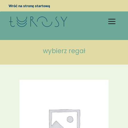
Przejdź
Wróć na stronę startową
do
treści
wybierz regał