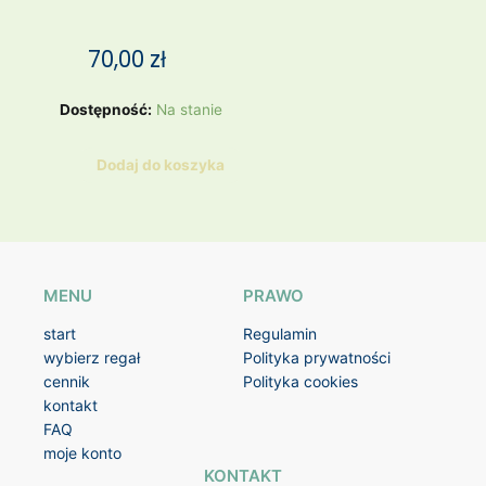
70,00
zł
ilość
Dostępność:
Na stanie
Moves,
sukienka
Dodaj do koszyka
we
wzory,
38,
wiskoza
MENU
PRAWO
start
Regulamin
wybierz regał
Polityka prywatności
cennik
Polityka cookies
kontakt
FAQ
moje konto
KONTAKT