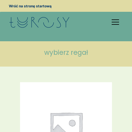
Przejdź
Wróć na stronę startową
do
treści
wybierz regał