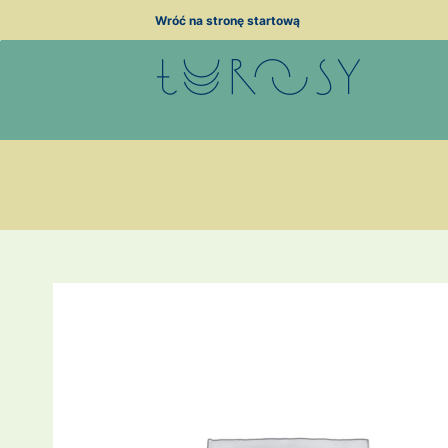
Przejdź
Wróć na stronę startową
do
treści