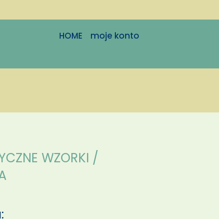
HOME
moje konto
YCZNE WZORKI /
A
: