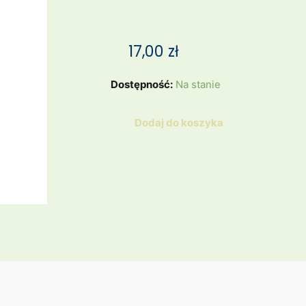
17,00
zł
ilość
Dostępność:
Na stanie
MLECZNIK
W
Dodaj do koszyka
GEOMETRYCZNE
WZORKI
/
BAVARIA