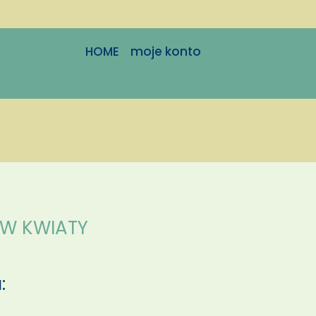
HOME
moje konto
 W KWIATY
: