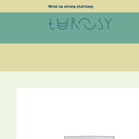
Przejdź
Wróć na stronę startową
do
treści