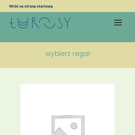
Przejdź
Wróć na stronę startową
do
treści
wybierz regał