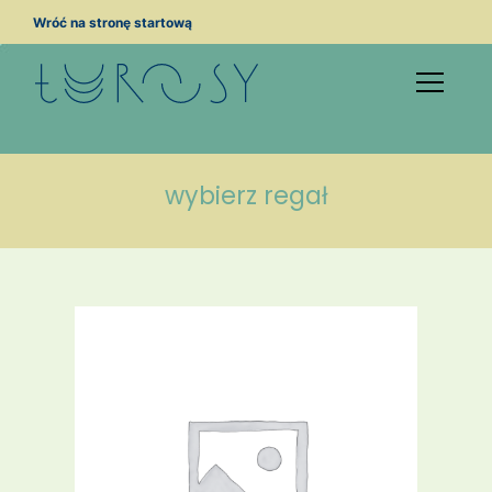
Przejdź
Wróć na stronę startową
do
treści
wybierz regał