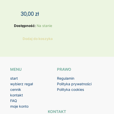
30,00
zł
ilość
Dostępność:
Na stanie
KOSZULKA
SPORTOWA
Dodaj do koszyka
/
DECATHLON
NOWA
MENU
PRAWO
start
Regulamin
wybierz regał
Polityka prywatności
cennik
Polityka cookies
kontakt
FAQ
moje konto
KONTAKT