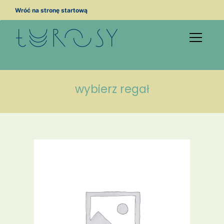
Przejdź
Wróć na stronę startową
do
treści
wybierz regał