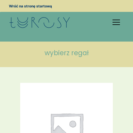
Przejdź
Wróć na stronę startową
do
treści
wybierz regał