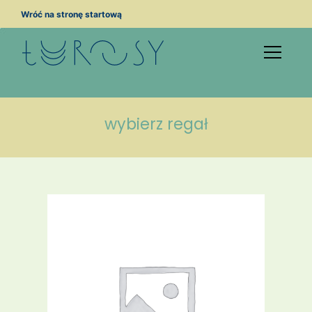
Przejdź
Wróć na stronę startową
do
treści
wybierz regał