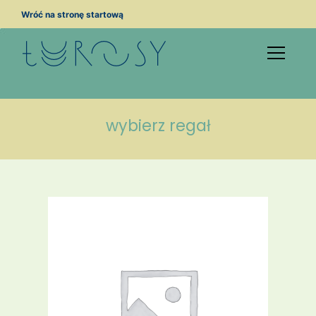
Przejdź
Wróć na stronę startową
do
treści
wybierz regał