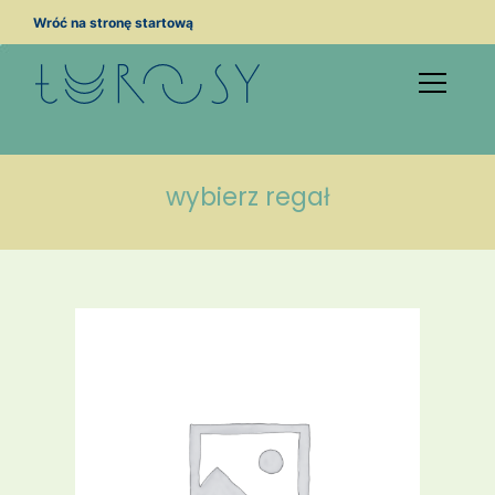
Przejdź
Wróć na stronę startową
do
treści
wybierz regał