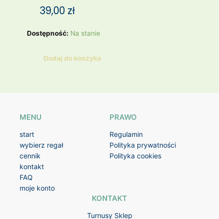
39,00
zł
ilość
Dostępność:
Na stanie
Jeansy
Zara
Dodaj do koszyka
niebieskie
MENU
PRAWO
start
Regulamin
wybierz regał
Polityka prywatności
cennik
Polityka cookies
kontakt
FAQ
moje konto
KONTAKT
Turnusy Sklep