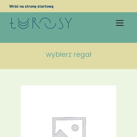
Przejdź
Wróć na stronę startową
do
treści
wybierz regał