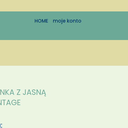
HOME
moje konto
NKA Z JASNĄ
INTAGE
: