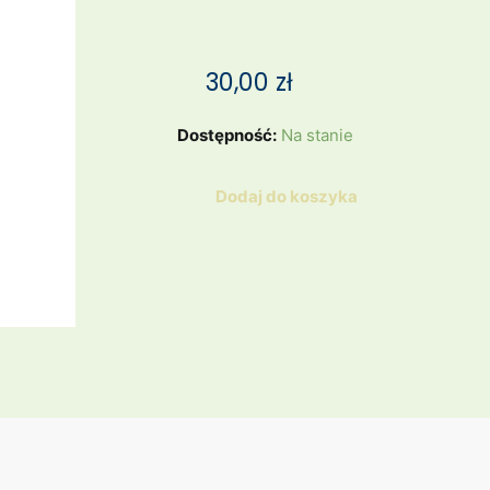
30,00
zł
ilość
Dostępność:
Na stanie
GRANATOWA
SUKIENKA
Dodaj do koszyka
Z
JASNĄ
PLISKĄ
//
VINTAGE