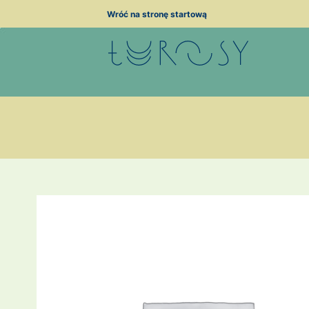
Przejdź
Wróć na stronę startową
do
treści