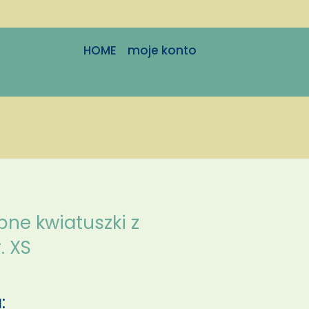
HOME
moje konto
ne kwiatuszki z
. XS
: