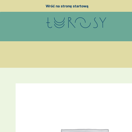
Przejdź
Wróć na stronę startową
do
treści