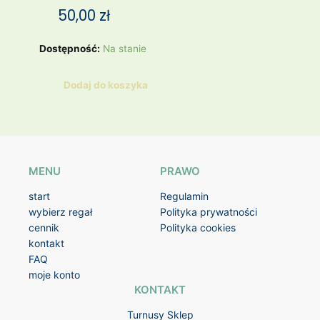
50,00
zł
ilość
Dostępność:
Na stanie
Fantasie
Biustonosz
Dodaj do koszyka
75I
MENU
PRAWO
start
Regulamin
wybierz regał
Polityka prywatności
cennik
Polityka cookies
kontakt
FAQ
moje konto
KONTAKT
Turnusy Sklep