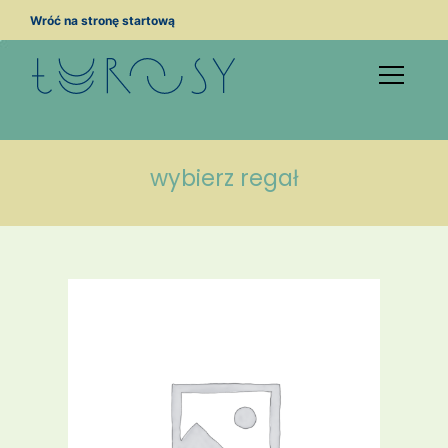
Przejdź
Wróć na stronę startową
do
treści
wybierz regał