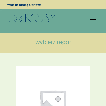
Przejdź
Wróć na stronę startową
do
treści
wybierz regał