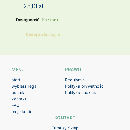
25,01
zł
ilość
Dostępność:
Na stanie
DUŻY
TALERZ
Dodaj do koszyka
TUŁOWICE
MENU
PRAWO
start
Regulamin
wybierz regał
Polityka prywatności
cennik
Polityka cookies
kontakt
FAQ
moje konto
KONTAKT
Turnusy Sklep