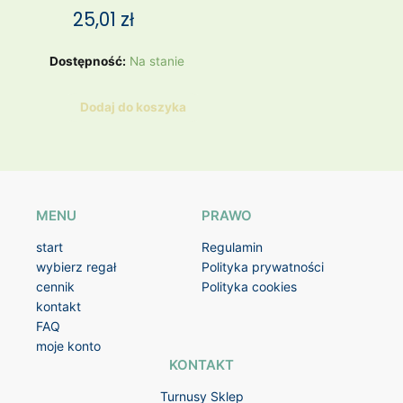
25,01
zł
ilość
Dostępność:
Na stanie
DUŻY
TALERZ
Dodaj do koszyka
80
/
90
MENU
PRAWO
start
Regulamin
wybierz regał
Polityka prywatności
cennik
Polityka cookies
kontakt
FAQ
moje konto
KONTAKT
Turnusy Sklep