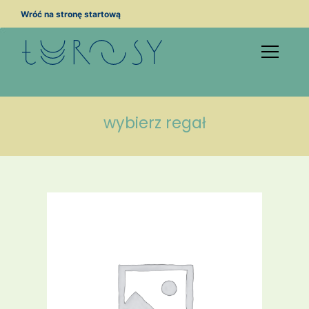
Przejdź
Wróć na stronę startową
do
treści
wybierz regał