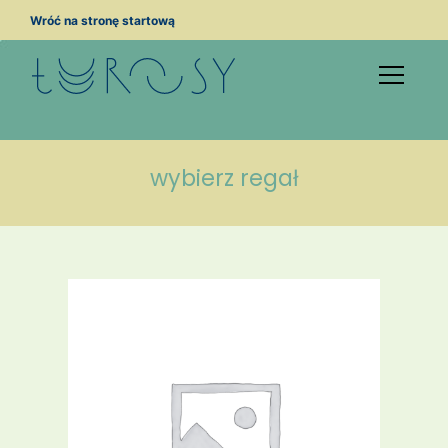
Przejdź
Wróć na stronę startową
do
treści
wybierz regał