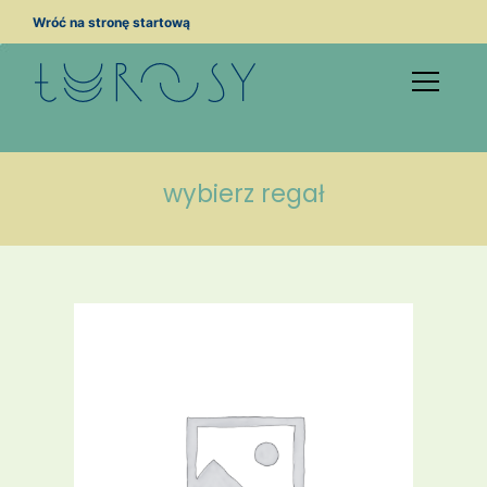
Przejdź
Wróć na stronę startową
do
treści
wybierz regał