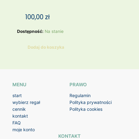
100,00
zł
ilość
Dostępność:
Na stanie
Bransoletka
Kryszrał
Dodaj do koszyka
Górski,
Hematyt,
Stal
szlachetna
MENU
PRAWO
start
Regulamin
wybierz regał
Polityka prywatności
cennik
Polityka cookies
kontakt
FAQ
moje konto
KONTAKT