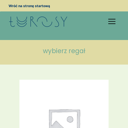
Przejdź
Wróć na stronę startową
do
treści
wybierz regał