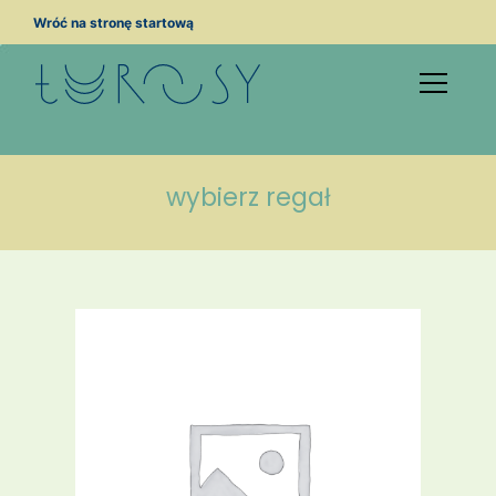
Przejdź
Wróć na stronę startową
do
treści
wybierz regał