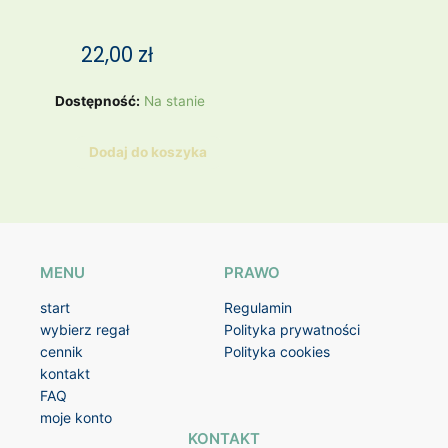
22,00
zł
ilość
Dostępność:
Na stanie
BORDOWY
KUBECZEK
Dodaj do koszyka
W
ZŁOTE
ZWIERZĄTKA
MENU
PRAWO
start
Regulamin
wybierz regał
Polityka prywatności
cennik
Polityka cookies
kontakt
FAQ
moje konto
KONTAKT