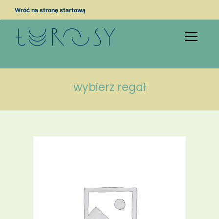
Przejdź
Wróć na stronę startową
do
treści
wybierz regał