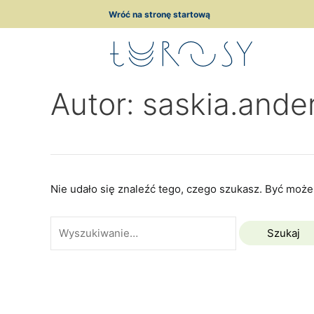
Przejdź
Szukaj
Wróć na stronę startową
do
dla:
treści
Autor: saskia.ande
Nie udało się znaleźć tego, czego szukasz. Być może