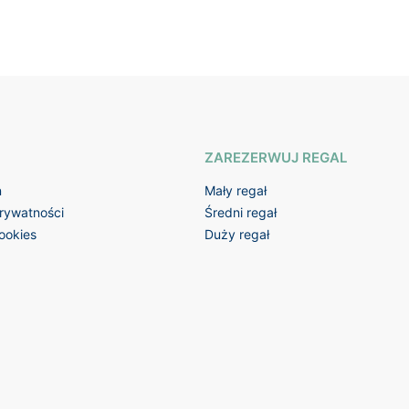
ZAREZERWUJ REGAL
n
Mały regał
prywatności
Średni regał
cookies
Duży regał