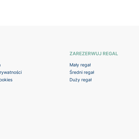
ZAREZERWUJ REGAL
n
Mały regał
prywatności
Średni regał
cookies
Duży regał