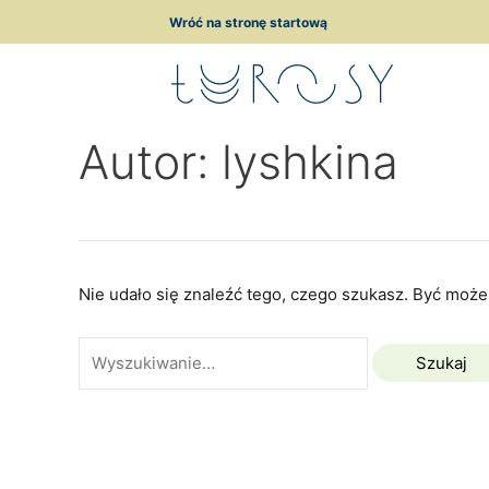
Przejdź
Szukaj
Wróć na stronę startową
do
dla:
treści
Autor: lyshkina
Nie udało się znaleźć tego, czego szukasz. Być może