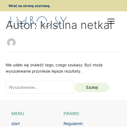
Przejdź
Szukaj
Wróć na stronę startową
do
dla:
treści
Autor: kristina netkal
Nie udało się znaleźć tego, czego szukasz. Być może
wyszukiwanie przyniesie lepsze rezultaty.
MENU
PRAWO
start
Regulamin