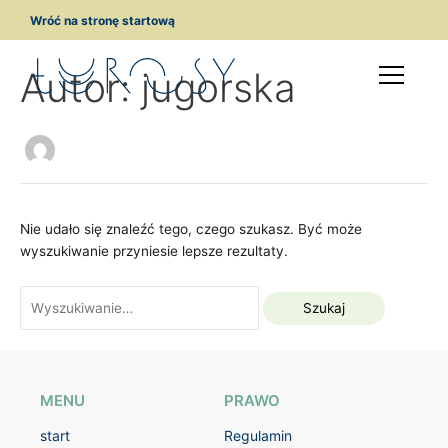
Przejdź
Szukaj
Wróć na stronę startową
do
dla:
treści
Autor: jugorska
Nie udało się znaleźć tego, czego szukasz. Być może
wyszukiwanie przyniesie lepsze rezultaty.
MENU
PRAWO
start
Regulamin