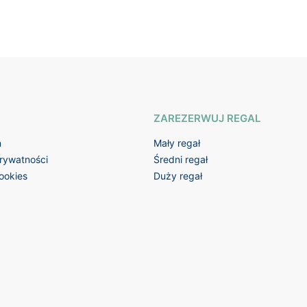
ZAREZERWUJ REGAL
n
Mały regał
prywatności
Średni regał
cookies
Duży regał