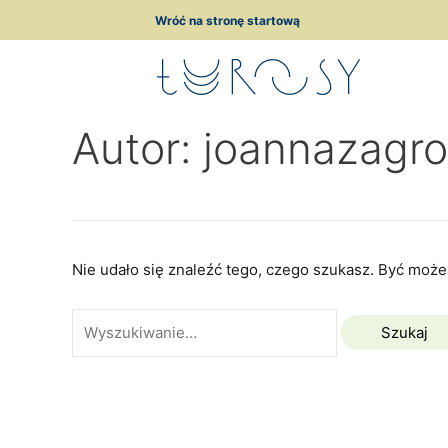
Przejdź
Szukaj
Wróć na stronę startową
do
dla:
treści
Autor: joannazagr
Nie udało się znaleźć tego, czego szukasz. Być może