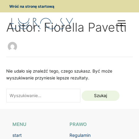
Przejdź
Szukaj
Wróć na stronę startową
do
dla:
treści
Autor: Fiorella Pavetti
Nie udało się znaleźć tego, czego szukasz. Być może
wyszukiwanie przyniesie lepsze rezultaty.
MENU
PRAWO
start
Regulamin