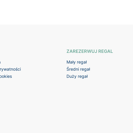
ZAREZERWUJ REGAL
n
Mały regał
prywatności
Średni regał
cookies
Duży regał