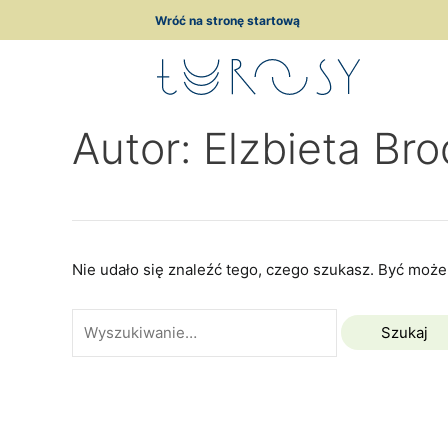
Przejdź
Szukaj
Wróć na stronę startową
do
dla:
treści
Autor: Elzbieta Br
Nie udało się znaleźć tego, czego szukasz. Być może