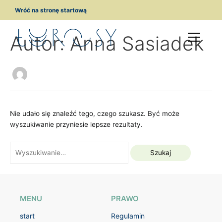
Przejdź
Szukaj
Wróć na stronę startową
do
dla:
treści
Autor: Anna Sasiadek
Nie udało się znaleźć tego, czego szukasz. Być może
wyszukiwanie przyniesie lepsze rezultaty.
MENU
PRAWO
start
Regulamin